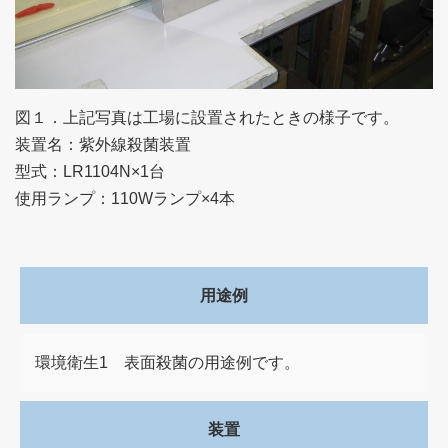
図１．上記写真は工場に設置されたときの様子です。
装置名：紫外線殺菌装置
型式：LR1104N×1台
使用ランプ：110Wランプ×4本
用途例
環境衛生1 表面殺菌の用途例です。
装置