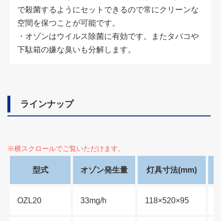
で殺菌するようにセットできるので常にクリーンな
空間を保つことが可能です。
・オゾンはウイルス除菌に有効です。またタバコや
下駄箱の嫌な臭いも分解します。
ラインナップ
型式
オゾン発生量
灯具寸法(mm)
OZL20
33mg/h
118×520×95
2