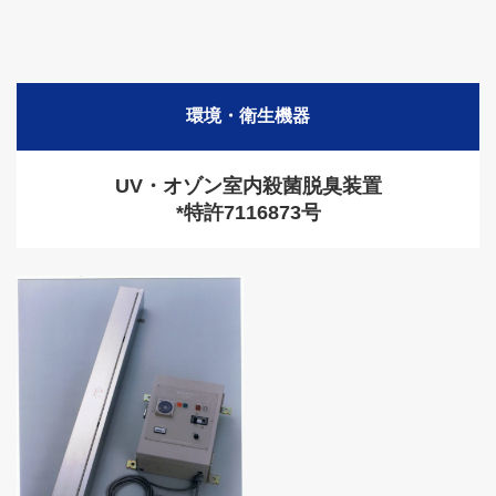
環境・衛生機器
UV・オゾン室内殺菌脱臭装置
*特許7116873号