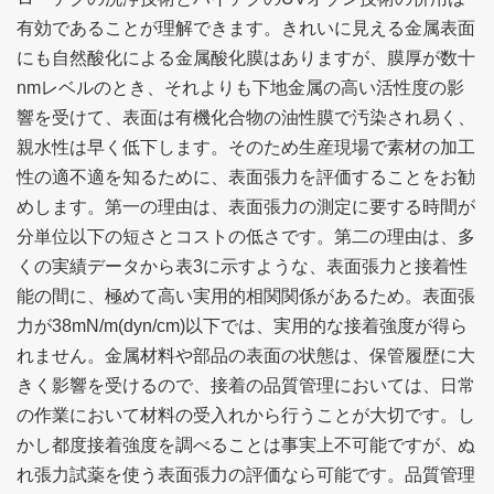
有効であることが理解できます。きれいに見える金属表面
にも自然酸化による金属酸化膜はありますが、膜厚が数十
nmレベルのとき、それよりも下地金属の高い活性度の影
響を受けて、表面は有機化合物の油性膜で汚染され易く、
親水性は早く低下します。そのため生産現場で素材の加工
性の適不適を知るために、表面張力を評価することをお勧
めします。第一の理由は、表面張力の測定に要する時間が
分単位以下の短さとコストの低さです。第二の理由は、多
くの実績データから表3に示すような、表面張力と接着性
能の間に、極めて高い実用的相関関係があるため。表面張
力が38mN/m(dyn/cm)以下では、実用的な接着強度が得ら
れません。金属材料や部品の表面の状態は、保管履歴に大
きく影響を受けるので、接着の品質管理においては、日常
の作業において材料の受入れから行うことが大切です。し
かし都度接着強度を調べることは事実上不可能ですが、ぬ
れ張力試薬を使う表面張力の評価なら可能です。品質管理