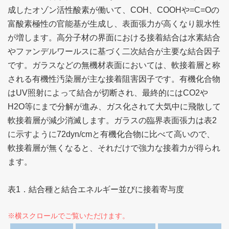
成したオゾン活性酸素が働いて、COH、COOHや=C=Oの
富酸素極性の官能基が生成し、表面張力が高くなり親水性
が増します。高分子材の界面における接着結合は水素結合
やファンデルワールスに基づく二次結合が主要な結合因子
です。ガラスなどの無機材表面においては、軟接着層と称
される有機性汚染層が主な接着阻害因子です。有機化合物
はUV照射によって結合が切断され、最終的にはCO2や
H2O等にまで分解が進み、ガス化されて大気中に飛散して
軟接着層が減少消滅します。ガラスの臨界表面張力は表2
に示すように72dyn/cmと有機化合物に比べて高いので、
軟接着層が無くなると、それだけで強力な接着力が得られ
ます。
表1．結合種と結合エネルギー並びに接着寄与度