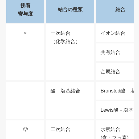
接着
結合の種類
結合
寄与度
×
一次結合
イオン結合
（化学結合）
共有結合
金属結合
—
酸－塩基結合
Bronsted酸－塩
Lewis酸－塩基
◎
二次結合
水素結合
(含：フッ素)