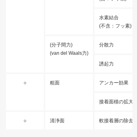
水素結合
(不含：フッ素)
(分子間力)
分散力
(van del Waals力)
誘起力
○
粗面
アンカー効果
接着面積の拡大
○
清浄面
軟接着層の除去