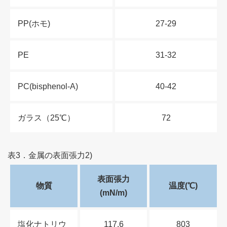
PP(ホモ)
27-29
PE
31-32
PC(bisphenol-A)
40-42
ガラス（25℃）
72
表3．金属の表面張力2)
表面張力
物質
温度(℃)
(mN/m)
塩化ナトリウ
117.6
803