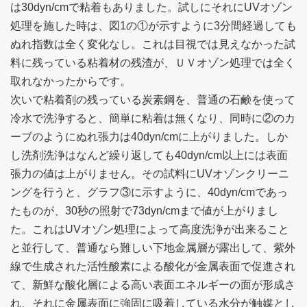
は30dyn/cmで粘着もありました。試しにそれにUVオゾン
処理を施した時は、図1の①が示すように3分間経過しても
ぬれ指数は全く変化なし。これは目視では見えなかった試
料に残っている粘着材の残渣が、ＵＶオゾン処理では全く
取れなかったからです。
次いで粘着剤の残っている炭素鋼を、普通の石鹸を使って
冷水で洗浄すると、簡単に粘着は無くなり、同時に②のカ
ーブのようにぬれ張力は40dyn/cmに上がりました。しか
し洗剤洗浄はなんど繰り返しても40dyn/cm以上には表面
張力の値は上がりません。その試料にUVオゾンクリーニ
ングを行うと、グラフ③に示すように、40dyn/cmであっ
たものが、30秒の照射で73dyn/cmまで値が上がりまし
た。これはUVオゾン処理によって高度洗浄が出来ること
と並行して、普通なら難しい下地金属層が露出して、紫外
線で生成された活性酸素による酸化が金属表面で促進され
て、新鮮な酸化層による高い表面エネルギーの面が形成さ
れ、それに金属表面に強固に吸着している水分が触媒とし