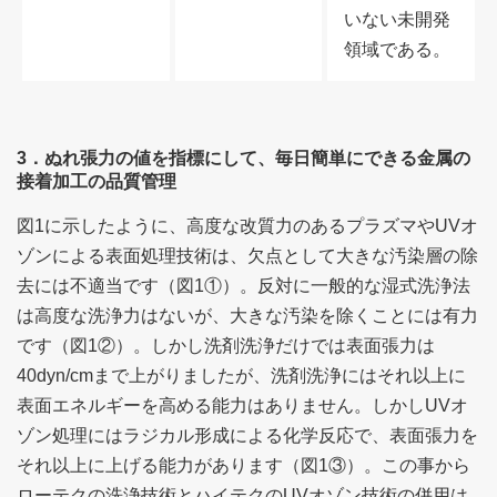
いない未開発
領域である。
3．ぬれ張力の値を指標にして、毎日簡単にできる金属の
接着加工の品質管理
図1に示したように、高度な改質力のあるプラズマやUVオ
ゾンによる表面処理技術は、欠点として大きな汚染層の除
去には不適当です（図1①）。反対に一般的な湿式洗浄法
は高度な洗浄力はないが、大きな汚染を除くことには有力
です（図1②）。しかし洗剤洗浄だけでは表面張力は
40dyn/cmまで上がりましたが、洗剤洗浄にはそれ以上に
表面エネルギーを高める能力はありません。しかしUVオ
ゾン処理にはラジカル形成による化学反応で、表面張力を
それ以上に上げる能力があります（図1③）。この事から
ローテクの洗浄技術とハイテクのUVオゾン技術の併用は