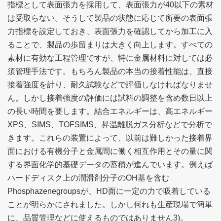
指標として表面張力を採用して、表面張力が40以下の素材
は受取らない。そうして製品の状態に応じて所要の表面張
力指標を設定しておき、表面張力を確認してから加工に入
ることで、製品の歩留まりは大きく向上します。すべての
素材に有効な工程管理ですが、特に金属材料に対しては必
須管理手法です。もちろん製品の本当の接着性能は、直接
接着強度を計り、耐久試験などで評価しなければなりませ
ん。しかし接着強度の評価には試料の調整を含め数日以上
の長い時間を要します。結合エネルギーは、高エネルギー
XPS、SIMS、TOFSIMS、昇温離脱ガス分析などで分析で
きます。これらの装置によって、以前は難しかった接着界
面における有機分子と金属間に働く相互作用とその量に関
する界面化学的基礎データの蓄積が進んでいます。例えば
ハードディスク上の潤滑剤分子のOH基を含む
Phosphazenegroupsが、HD面に一定の力で吸着している
ことが明らかにされました。しかし何れも生産現場で簡単
に、品質管理などに使えるものではありません3)。