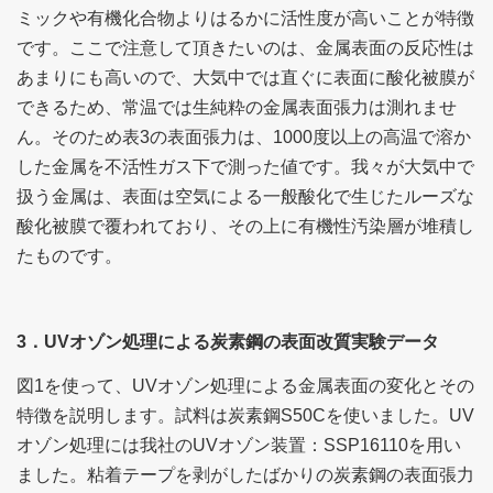
ミックや有機化合物よりはるかに活性度が高いことが特徴
です。ここで注意して頂きたいのは、金属表面の反応性は
あまりにも高いので、大気中では直ぐに表面に酸化被膜が
できるため、常温では生純粋の金属表面張力は測れませ
ん。そのため表3の表面張力は、1000度以上の高温で溶か
した金属を不活性ガス下で測った値です。我々が大気中で
扱う金属は、表面は空気による一般酸化で生じたルーズな
酸化被膜で覆われており、その上に有機性汚染層が堆積し
たものです。
3．UVオゾン処理による炭素鋼の表面改質実験データ
図1を使って、UVオゾン処理による金属表面の変化とその
特徴を説明します。試料は炭素鋼S50Cを使いました。UV
オゾン処理には我社のUVオゾン装置：SSP16110を用い
ました。粘着テープを剥がしたばかりの炭素鋼の表面張力