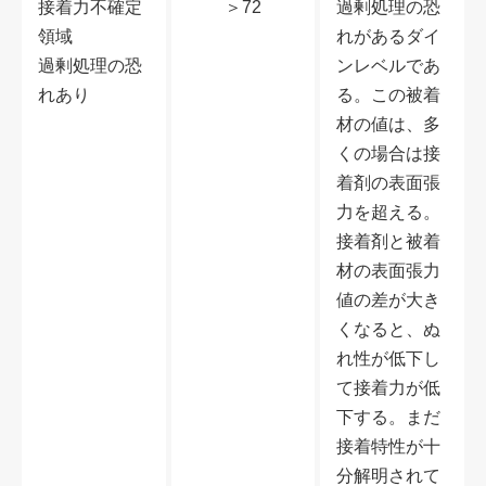
接着力不確定
＞72
過剰処理の恐
領域
れがあるダイ
過剰処理の恐
ンレベルであ
れあり
る。この被着
材の値は、多
くの場合は接
着剤の表面張
力を超える。
接着剤と被着
材の表面張力
値の差が大き
くなると、ぬ
れ性が低下し
て接着力が低
下する。まだ
接着特性が十
分解明されて