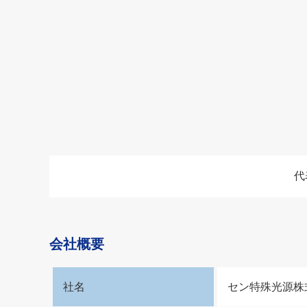
代
会社概要
社名
セン特殊光源株