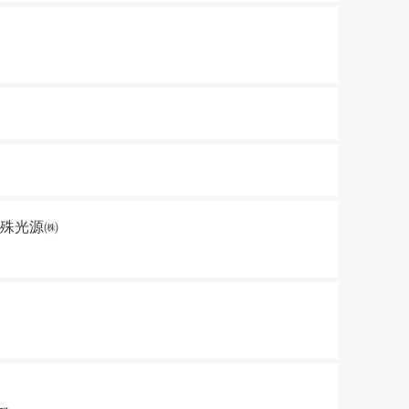
特殊光源㈱