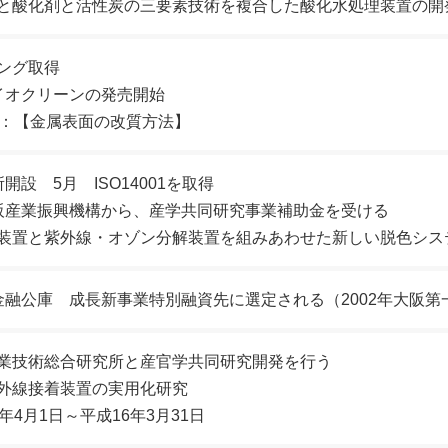
と酸化剤と活性炭の三要素技術を複合した酸化水処理装置の開
キング取得
イオクリーンの発売開始
得：【金属表面の改質方法】
開設 5月 ISO14001を取得
阪産業振興機構から、産学共同研究事業補助金を受ける
装置と紫外線・オゾン分解装置を組みあわせた新しい脱色シス
金融公庫 成長新事業特別融資先に選定される（2002年大阪第
業技術総合研究所と産官学共同研究開発を行う
外線接着装置の実用化研究
年4月1日～平成16年3月31日