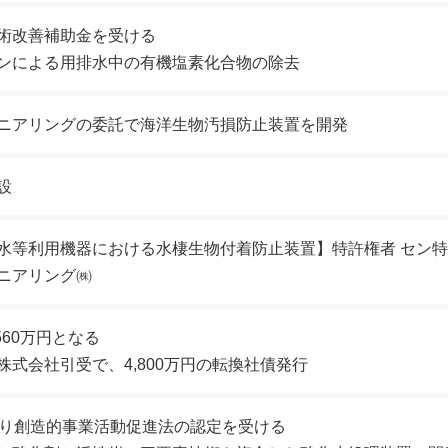
術改善補助金を受ける
ンによる用排水中の有機塩素化合物の除去
ニアリングの委託で海洋生物汚損防止装置を開発
設
水等利用機器における水棲生物付着防止装置】特許権者 セン
ニアリング㈱
560万円となる
株式会社引受で、4,800万円の転換社債発行
より創造的事業活動促進法の認定を受ける