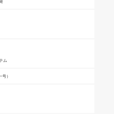
発
テム
一号）